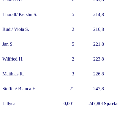
Thoralf/ Kerstin S.
5
214,8
Rudi/ Viola S.
2
216,8
Jan S.
5
221,8
Wilfried H.
2
223,8
Matthias R.
3
226,8
Steffen/ Bianca H.
21
247,8
Lillycat
0,001
247,801
Sparta