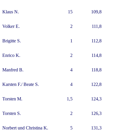
Klaus N.
15
109,8
Volker E.
2
111,8
Brigitte S.
1
112,8
Enrico K.
2
114,8
Manfred B.
4
118,8
Karsten F./ Beate S.
4
122,8
Torsten M.
1,5
124,3
Torsten S.
2
126,3
Norbert und Christina K.
5
131,3