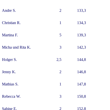
Andre S.
2
133,3
Christian R.
1
134,3
Martina F.
5
139,3
Micha und Rita K.
3
142,3
Holger S.
2,5
144,8
Jenny K.
2
146,8
Mathias S.
1
147,8
Rebecca W.
3
150,8
Sabine E.
2
152,8