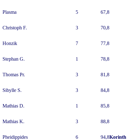
Plasma
5
67,8
Christoph F.
3
70,8
Honzik
7
77,8
Stephan G.
1
78,8
Thomas Pr.
3
81,8
Sibylle S.
3
84,8
Mathias D.
1
85,8
Mathias K.
3
88,8
Pheidippides
6
94,8
Korinth