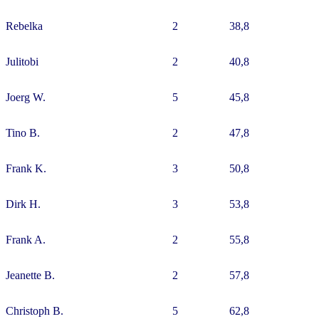
Rebelka
2
38,8
Julitobi
2
40,8
Joerg W.
5
45,8
Tino B.
2
47,8
Frank K.
3
50,8
Dirk H.
3
53,8
Frank A.
2
55,8
Jeanette B.
2
57,8
Christoph B.
5
62,8