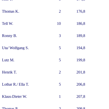
Thomas K.
2
176,8
Tell W.
10
186,8
Ronny B.
3
189,8
Uta/ Wolfgang S.
5
194,8
Lutz M.
5
199,8
Henrik T.
2
201,8
Lothar R./ Ella T.
5
206,8
Klaus-Dieter W.
1
207,8
Thomas P.
2
209,8