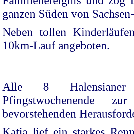
Familienereignis und zog 
ganzen Süden von Sachsen-
Neben tollen Kinderläuf
10km-Lauf angeboten.
Alle 8 Halensianer 
Pfingstwochenende zu
bevorstehenden Herausforde
Katja lief ein starkes Re