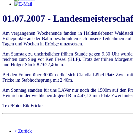
01.07.2007 - Landesmeisterscha
Am vergangenen Wochenende fanden in Haldenslebener Waldstadion
Höhepunkte auf der Bahn beschränkten sich unsere Teilnahmen auf w
Tagen und Wochen in Erfolge umzusetzen.
Am Samstag zu unchristlicher frühen Stunde gegen 9.30 Uhr wurden
reichten zum Sieg vor Ken Fessel (HLF). Trotz der frühen Morgenstu
und Holger Stoek 8./9:22,40min.
Bei den Frauen über 3000m erlief sich Claudia Löbel Platz Zwei mit 
Fricke im Stabhochsprung mit 2,40m.
Am Sonntag standen für uns LAVer nur noch die 1500m auf den Prog
Heinrich in der weiblichen Jugend B in 4:47,13 min Platz Zwei hinter
Text/Foto: Eik Fricke
< Zurück